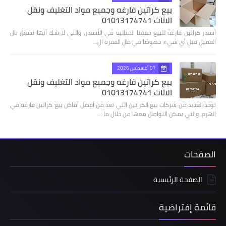
بيع كراتين فارغه وجميع مواد التغليف ونقل
الاثاث 01013174741
أسعار كراتين فارغة للبيع حققنا المثالية في الأسعار، والتي لا شك أنها تشغل بال
العميل قبل أي شيء، خصوصًا في ظل القفزة ال…
07 أغسطس 2026
بيع كراتين فارغه وجميع مواد التغليف ونقل
الاثاث 01013174741
توجد العديد من شركات بيع الكراتين التي تعد من أفضل أماكن بيع كراتين فارغة في
الهرم، والتي يمكن التواصل معها من خلال ما …
الصفحات
الصفحة الرئيسية
قائمة إفتراضية