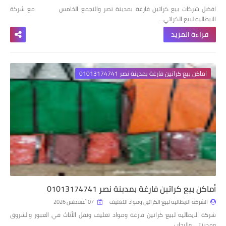
افضل شركات بيع كراتين فارغة بمدينة نصر والتجمع الخامس مع شركة
الايطاليه لبيع الكراتي…
قراءة المزيد
اماكن بيع كراتين فارغة بمدينة نصر 01013174741
أماكن بيع كراتين فارغة بمدينة نصر 01013174741
الشركه الايطاليه لبيع الكراتين ومواد التغليف
07 أغسطس 2026
شركة الايطاليه لبيع كراتين فارغة ومواد تغليف ونقل الأثاث في العبور والشروق
ومدينتي والرحاب …